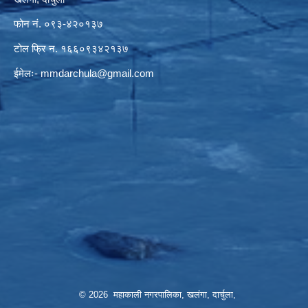
फोन नं. ०९३-४२०१३७
टोल फ्रि न. १६६०९३४२१३७
ईमेलः-
mmdarchula@gmail.com
© 2026 महाकाली नगरपालिका, खलंगा, दार्चुला,