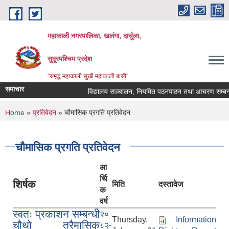
Skip to main content
महाकाली नगरपालिका, खलंगा, दार्चुला,
सुदूरपश्चिम प्रदेश
"समृद्ध महाकाली सुखी महाकाली बासी"
समाचार
विद्यालय सञ्चालन, नियमित पठनपाठन तथा आचरण सम्बन्धमा
You are here
Home
»
प्रतिवेदन
» चौमासिक प्रगति प्रतिवेदन
चौमासिक प्रगति प्रतिवेदन
आ
र्थि
शिर्षक
मिति
दस्तावेज
क
वर्ष
स्वतः प्रकाशन सम्बन्धी
२०
Thursday,
Information
चौथो त्रैमासिक
८२-