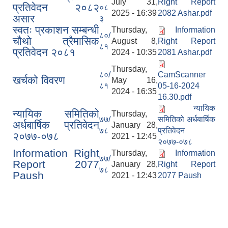
July 31,
Right Report
प्रतिवेदन २०८२
०८
2025 - 16:39
2082 Ashar.pdf
असार
३
स्वतः प्रकाशन सम्बन्धी
Thursday,
Information
८०/
चौथो त्रैमासिक
August 8,
Right Report
८१
प्रतिवेदन २०८१
2024 - 10:35
2081 Ashar.pdf
Thursday,
८०/
CamScanner
खर्चको विवरण
May 16,
८१
05-16-2024
2024 - 16:35
16.30.pdf
न्यायिक
न्यायिक समितिको
Thursday,
७७/
समितिको अर्धबार्षिक
अर्धबार्षिक प्रतिवेदन
January 28,
७८
प्रतिवेदन
२०७७-०७८
2021 - 12:45
२०७७-०७८
Information Right
Thursday,
Information
७७/
Report 2077
January 28,
Right Report
७८
Paush
2021 - 12:43
2077 Paush