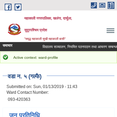
Skip to main content
महाकाली नगरपालिका, खलंगा, दार्चुला,
सुदूरपश्चिम प्रदेश
"समृद्ध महाकाली सुखी महाकाली बासी"
समाचार
विद्यालय सञ्चालन, नियमित पठनपाठन तथा आचरण सम्बन्धमा
Status message
Active context: ward-profile
You are here
Home
»
परिचय
»
वडागत विवरण
» वडा न. ५ (गल्फै)
वडा न. ५ (गल्फै)
Submitted on:
Sun, 01/13/2019 - 11:43
Ward Contact Number:
093-420363
जन प्रतिनिधि