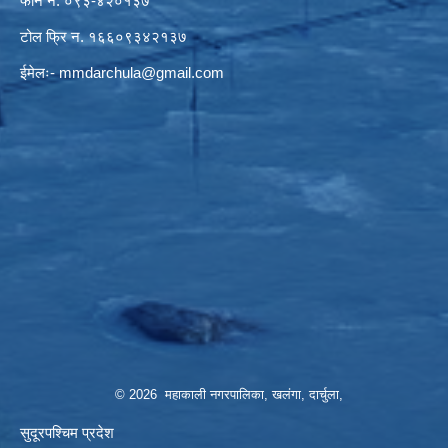
फोन नं. ०९३-४२०१३७
टोल फ्रि न. १६६०९३४२१३७
ईमेलः-
mmdarchula@gmail.com
© 2026 महाकाली नगरपालिका, खलंगा, दार्चुला,
सुदूरपश्चिम प्रदेश