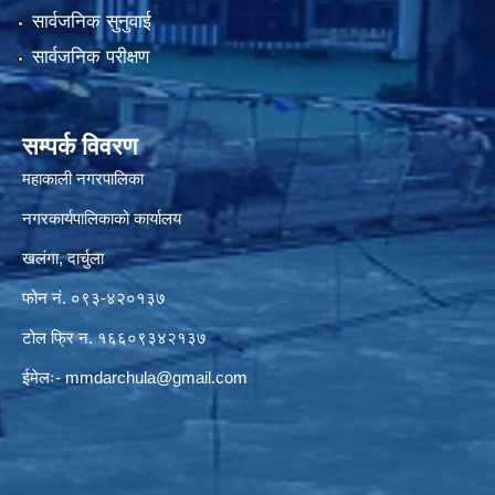
सार्वजनिक सुनुवाई
सार्वजनिक परीक्षण
सम्पर्क विवरण
महाकाली नगरपालिका
नगरकार्यपालिकाको कार्यालय
खलंगा, दार्चुला
फोन नं. ०९३-४२०१३७
टोल फ्रि न. १६६०९३४२१३७
ईमेलः-
mmdarchula@gmail.com