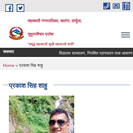
Skip to main content
महाकाली नगरपालिका, खलंगा, दार्चुला,
सुदूरपश्चिम प्रदेश
"समृद्ध महाकाली सुखी महाकाली बासी"
समाचार
विद्यालय सञ्चालन, नियमित पठनपाठन तथा आचरण सम्ब
You are here
Home
» प्रकाश सिह शाहु
प्रकाश सिह शाहु