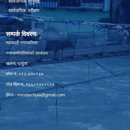
सार्वजनिक सुनुवाई
सार्वजनिक परीक्षण
सम्पर्क विवरण
महाकाली नगरपालिका
नगरकार्यपालिकाको कार्यालय
खलंगा, दार्चुला
फोन नं. ०९३-४२०१३७
टोल फ्रि न. १६६०९३४२१३७
ईमेलः-
mmdarchula@gmail.com