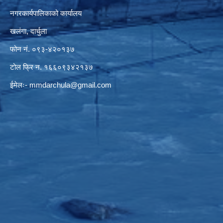
नगरकार्यपालिकाको कार्यालय
खलंगा, दार्चुला
फोन नं. ०९३-४२०१३७
टोल फ्रि न. १६६०९३४२१३७
ईमेलः-
mmdarchula@gmail.com