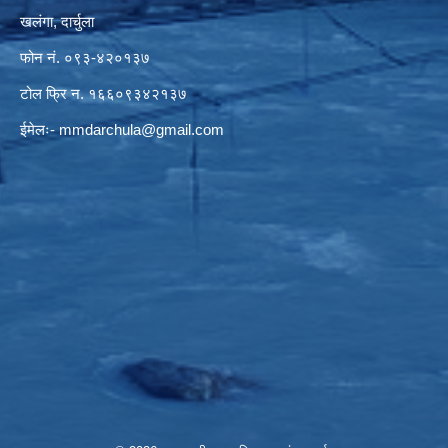
खलंगा, दार्चुला
फोन नं. ०९३-४२०१३७
टोल फ्रि न. १६६०९३४२१३७
ईमेलः-
mmdarchula@gmail.com