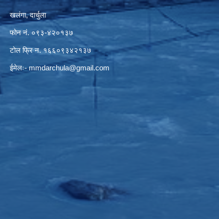
खलंगा, दार्चुला
फोन नं. ०९३-४२०१३७
टोल फ्रि न. १६६०९३४२१३७
ईमेलः-
mmdarchula@gmail.com